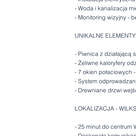
- Woda i kanalizacja m
- Monitoring wizyjny 
UNIKALNE ELEMENTY
- Piwnica z działającą 
- Żeliwne kaloryfery o
- 7 okien połaciowych 
- System odprowadzan
- Drewniane drzwi wej
LOKALIZACJA - WILK
- 25 minut do centrum 
- Doskonała komunikac