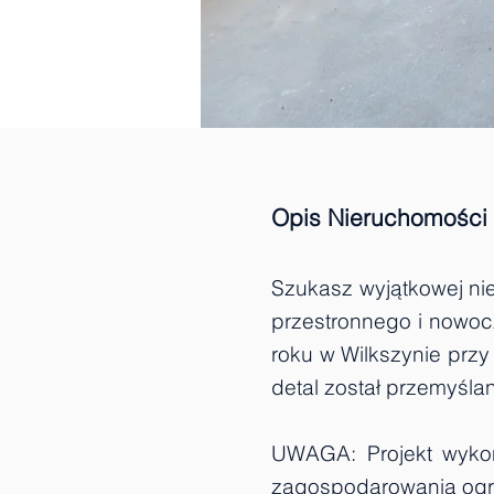
Opis Nieruchomości
Szukasz wyjątkowej ni
przestronnego i nowo
roku w Wilkszynie przy 
detal został przemyśla
UWAGA: Projekt wykoń
zagospodarowania og