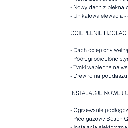
- Nowy dach z piękną
- Unikatowa elewacja 
OCIEPLENIE I IZOLAC
- Dach ocieplony wełn
- Podłogi ocieplone s
- Tynki wapienne na ws
- Drewno na poddaszu 
INSTALACJE NOWEJ 
- Ogrzewanie podłogow
- Piec gazowy Bosch 
- Instalacja elektryczn