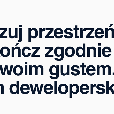
zuj przestrzeń
ończ zgodnie
swoim gustem
n dewelopersk