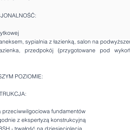
CJONALNOŚĆ:
żytkowej
z aneksem, sypialnia z łazienką, salon na podwyższe
 łazienka, przedpokój (przygotowane pod wyko
ZYM POZIOMIE:
TRUKCJA:
a przeciwwilgociowa fundamentów
godnie z ekspertyzą konstrukcyjną
BSH - trwałość na dziesięciolecia