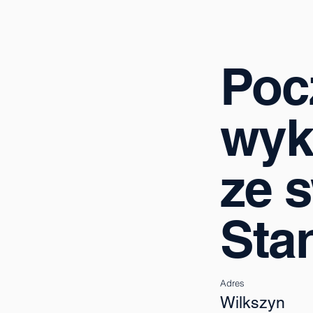
Poc
wyk
ze 
Sta
Adres
Wilkszyn