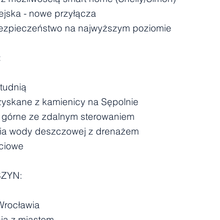
iejska - nowe przyłącza
- bezpieczeństwo na najwyższym poziomie
:
studnią
dzyskane z kamienicy na Sępolnie
- górne ze zdalnym sterowaniem
ia wody deszczowej z drenażem
ściowe
SZYN:
Wrocławia
ja z miastem