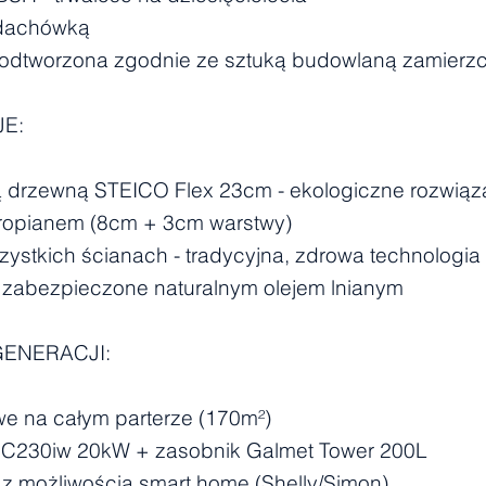
 dachówką
- odtworzona zgodnie ze sztuką budowlaną zamierz
JE:
ą drzewną STEICO Flex 23cm - ekologiczne rozwiąz
tyropianem (8cm + 3cm warstwy)
zystkich ścianach - tradycyjna, zdrowa technologia
zabezpieczone naturalnym olejem lnianym
GENERACJI:
e na całym parterze (170m²)
GC230iw 20kW + zasobnik Galmet Tower 200L
a z możliwością smart home (Shelly/Simon)