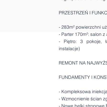
PRZESTRZEŃ I FUNK
- 283m² powierzchni u
- Parter 170m²: salon 
- Piętro: 3 pokoje,
instalacje)
REMONT NA NAJWYŻS
FUNDAMENTY I KONS
- Kompleksowa iniekcj
- Wzmocnienie ścian z
- Nowe belki stropowe 